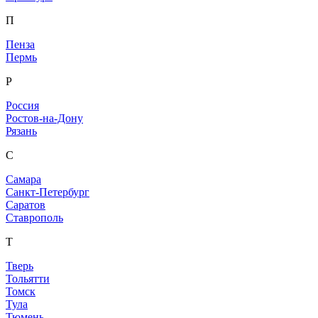
П
Пенза
Пермь
Р
Россия
Ростов-на-Дону
Рязань
С
Самара
Санкт-Петербург
Саратов
Ставрополь
Т
Тверь
Тольятти
Томск
Тула
Тюмень